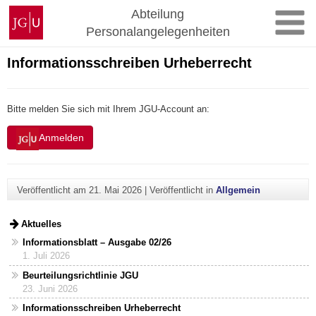
Zum
Johannes
Abteilung
Inhalt
Gutenberg-
Personalangelegenheiten
springen
Universität
Mainz
Informationsschreiben Urheberrecht
Bitte melden Sie sich mit Ihrem JGU-Account an:
Anmelden
Veröffentlicht am
21. Mai 2026
|
Veröffentlicht in
Allgemein
Aktuelles
Informationsblatt – Ausgabe 02/26
1. Juli 2026
Beurteilungsrichtlinie JGU
23. Juni 2026
Informationsschreiben Urheberrecht