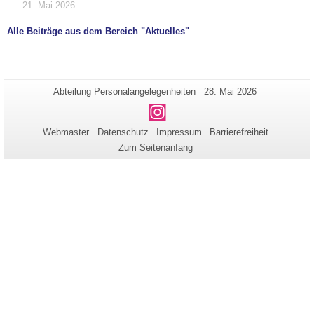
21. Mai 2026
Alle Beiträge aus dem Bereich "Aktuelles"
Zusätzliche
Seiten-
Letzte
Abteilung Personalangelegenheiten
28. Mai 2026
Name:
Aktualisierung:
Informationen
Instagram
zu
Webmaster
Datenschutz
Impressum
Barrierefreiheit
dieser
Zum Seitenanfang
Seite