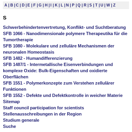
A
B
C
D
E
F
G
H
I
K
L
N
P
Q
R
S
T
U
W
Z
S
Schwerbehindertenvertretung, Konflikt- und Suchtberatung
SFB 1066 - Nanodimensionale polymere Therapeutika für die
Tumortherapie
SFB 1080 - Molekulare und zelluläre Mechanismen der
neuronalen Homeostasis
SFB 1482 - Humandifferenzierung
SFB 1487/1 - Intermetallische Eisenverbindungen und
komplexe Oxide: Bulk-Eigenschaften und oxidierte
Oberflächen
SFB 1551 - Polymerkonzepte zum Verstehen zellulärer
Funktionen
SFB 1552 - Defekte und Defektkontrolle in weicher Materie
Sitemap
Staff council participation for scientists
Stellenausschreibungen in der Region
Studium generale
Suche