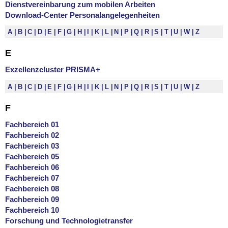
Dienstvereinbarung zum mobilen Arbeiten
Download-Center Personalangelegenheiten
A
B
C
D
E
F
G
H
I
K
L
N
P
Q
R
S
T
U
W
Z
E
Exzellenzcluster PRISMA+
A
B
C
D
E
F
G
H
I
K
L
N
P
Q
R
S
T
U
W
Z
F
Fachbereich 01
Fachbereich 02
Fachbereich 03
Fachbereich 05
Fachbereich 06
Fachbereich 07
Fachbereich 08
Fachbereich 09
Fachbereich 10
Forschung und Technologietransfer