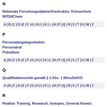
N
Nationale Forschungsdateninfrastruktur, Konsortium
NFDI4Chem
A
B
C
D
E
F
G
H
I
K
L
N
P
Q
R
S
T
U
W
Z
P
Personalangelegenheiten
Personalrat
Präsidium
A
B
C
D
E
F
G
H
I
K
L
N
P
Q
R
S
T
U
W
Z
Q
Qualifikationsziele gemäß § 2 Abs. 1 WissZeitVG
A
B
C
D
E
F
G
H
I
K
L
N
P
Q
R
S
T
U
W
Z
R
Reaktor Training, Research, Isotopes, General Atomic