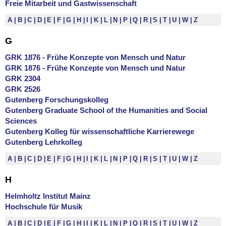
Freie Mitarbeit und Gastwissenschaft
A
B
C
D
E
F
G
H
I
K
L
N
P
Q
R
S
T
U
W
Z
G
GRK 1876 - Frühe Konzepte von Mensch und Natur
GRK 1876 - Frühe Konzepte von Mensch und Natur
GRK 2304
GRK 2526
Gutenberg Forschungskolleg
Gutenberg Graduate School of the Humanities and Social
Sciences
Gutenberg Kolleg für wissenschaftliche Karrierewege
Gutenberg Lehrkolleg
A
B
C
D
E
F
G
H
I
K
L
N
P
Q
R
S
T
U
W
Z
H
Helmholtz Institut Mainz
Hochschule für Musik
A
B
C
D
E
F
G
H
I
K
L
N
P
Q
R
S
T
U
W
Z