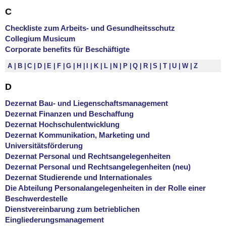
C
Checkliste zum Arbeits- und Gesundheitsschutz
Collegium Musicum
Corporate benefits für Beschäftigte
A
B
C
D
E
F
G
H
I
K
L
N
P
Q
R
S
T
U
W
Z
D
Dezernat Bau- und Liegenschaftsmanagement
Dezernat Finanzen und Beschaffung
Dezernat Hochschulentwicklung
Dezernat Kommunikation, Marketing und
Universitätsförderung
Dezernat Personal und Rechtsangelegenheiten
Dezernat Personal und Rechtsangelegenheiten (neu)
Dezernat Studierende und Internationales
Die Abteilung Personalangelegenheiten in der Rolle einer
Beschwerdestelle
Dienstvereinbarung zum betrieblichen
Eingliederungsmanagement