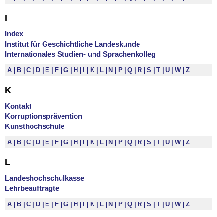
I
Index
Institut für Geschichtliche Landeskunde
Internationales Studien- und Sprachenkolleg
A
B
C
D
E
F
G
H
I
K
L
N
P
Q
R
S
T
U
W
Z
K
Kontakt
Korruptionsprävention
Kunsthochschule
A
B
C
D
E
F
G
H
I
K
L
N
P
Q
R
S
T
U
W
Z
L
Landeshochschulkasse
Lehrbeauftragte
A
B
C
D
E
F
G
H
I
K
L
N
P
Q
R
S
T
U
W
Z