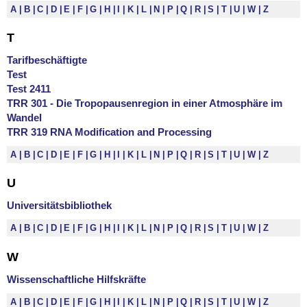
A
B
C
D
E
F
G
H
I
K
L
N
P
Q
R
S
T
U
W
Z
T
Tarifbeschäftigte
Test
Test 2411
TRR 301 - Die Tropopausenregion in einer Atmosphäre im
Wandel
TRR 319 RNA Modification and Processing
A
B
C
D
E
F
G
H
I
K
L
N
P
Q
R
S
T
U
W
Z
U
Universitätsbibliothek
A
B
C
D
E
F
G
H
I
K
L
N
P
Q
R
S
T
U
W
Z
W
Wissenschaftliche Hilfskräfte
A
B
C
D
E
F
G
H
I
K
L
N
P
Q
R
S
T
U
W
Z