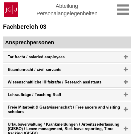
Zum
Johannes
Abteilung
Inhalt
Gutenberg-
Personalangelegenheiten
springen
Universität
Mainz
Fachbereich 03
Ansprechpersonen
Bitte
Tarifrecht / salaried employees
Button
klicken,
Bitte
Beamtenrecht / civil servants
um
Button
Inhalt
klicken,
zu
Bitte
W
issenschaftliche Hilfskräfte / Research assistants
um
erweitern
Button
Inhalt
bzw.
klicken,
zu
zu
Bitte
Lehraufträge / Teaching Staff
um
erweitern
reduzieren
Button
Inhalt
bzw.
klicken,
zu
zu
Freie Mitarbeit & Gastwissenschaft / Freelancers and visiting
um
erweitern
reduzieren
Bitte
scholars
Inhalt
bzw.
Button
zu
zu
klicken,
erweitern
reduzieren
Urlaubsverwaltung / Krankmeldungen / Arbeitszeiterfassung
um
bzw.
(GISBO)
/ Leave management, Sick leave reporting, Time
Inhalt
zu
Bitte
tracking (GISBO
zu