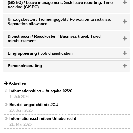
(GISBO)
/ Leave management, Sick leave reporting, Time
Inhalt
zu
Bitte
tracking (GISBO)
zu
reduzieren
Button
erweitern
klicken,
bzw.
Umzugskosten / Trennungsgeld
/ Relocation assistance,
um
zu
Bitte
Separation allowance
Inhalt
reduzieren
Button
zu
klicken,
erweitern
Dienstreisen / Reisekosten
/ Business travel, Travel
um
bzw.
Bitte
reimbursement
Inhalt
zu
Button
zu
reduzieren
klicken,
erweitern
Bitte
Eingruppierung
/ Job classification
um
bzw.
Button
Inhalt
zu
klicken,
zu
reduzieren
Bitte
Personalrecruiting
um
erweitern
Button
Inhalt
bzw.
klicken,
zu
zu
um
erweitern
reduzieren
Inhalt
Aktuelles
bzw.
zu
zu
Informationsblatt – Ausgabe 02/26
erweitern
reduzieren
1. Juli 2026
bzw.
zu
Beurteilungsrichtlinie JGU
reduzieren
23. Juni 2026
Informationsschreiben Urheberrecht
21. Mai 2026