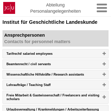
Zum
Johannes
Abteilung
Inhalt
Gutenberg-
Personalangelegenheiten
springen
Universität
Mainz
Institut für Geschichtliche Landeskunde
Ansprechpersonen
Contacts for personnel matters
Bitte
Tarifrecht/ salaried employees
Button
klicken,
Bitte
Beamtenrecht / civil servants
um
Button
Inhalt
klicken,
zu
Bitte
W
issenschaftliche Hilfskräfte / Research assistants
um
erweitern
Button
Inhalt
bzw.
klicken,
zu
zu
Bitte
Lehraufträge / Teaching Staff
um
erweitern
reduzieren
Button
Inhalt
bzw.
klicken,
zu
zu
Freie Mitarbeit & Gastwissenschaft / Freelancers and visiting
um
erweitern
reduzieren
Bitte
scholars
Inhalt
bzw.
Button
zu
zu
klicken,
erweitern
reduzieren
Urlaubsverwaltung / Krankmeldungen / Arbeitszeiterfassung
um
bzw.